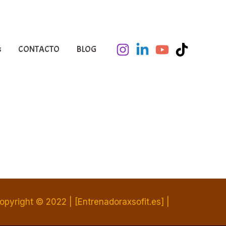
s
CONTACTO
BLOG
opyright © 2022 | [Entrenadoraxsofit.es] |