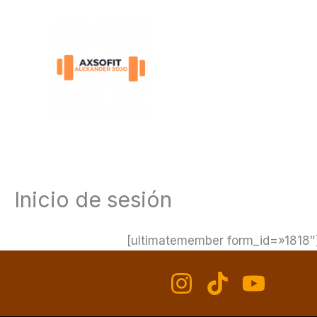
Ir
al
contenido
Inicio de sesión
[ultimatemember form_id=»1818″