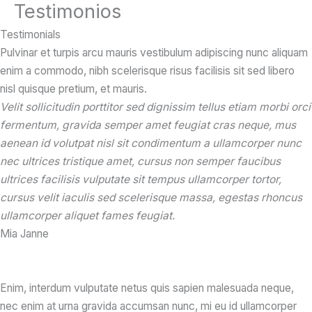
Testimonios
Ir
al
Testimonials
contenido
Pulvinar et turpis arcu mauris vestibulum adipiscing nunc aliquam
enim a commodo, nibh scelerisque risus facilisis sit sed libero
nisl quisque pretium, et mauris.
Velit sollicitudin porttitor sed dignissim tellus etiam morbi orci
fermentum, gravida semper amet feugiat cras neque, mus
aenean id volutpat nisl sit condimentum a ullamcorper nunc
nec ultrices tristique amet, cursus non semper faucibus
ultrices facilisis vulputate sit tempus ullamcorper tortor,
cursus velit iaculis sed scelerisque massa, egestas rhoncus
ullamcorper aliquet fames feugiat.
Mia Janne​
Enim, interdum vulputate netus quis sapien malesuada neque,
nec enim at urna gravida accumsan nunc, mi eu id ullamcorper