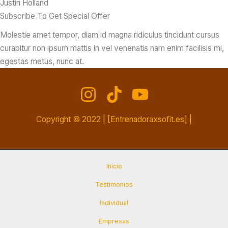
Justin Holland​
Subscribe To Get Special Offer​
Molestie amet tempor, diam id magna ridiculus tincidunt cursus
curabitur non ipsum mattis in vel venenatis nam enim facilisis mi,
egestas metus, nunc at.
Copyright © 2022 | [Entrenadoraxsofit.es] |
Inicio
Testimonios
Individual
Empresas