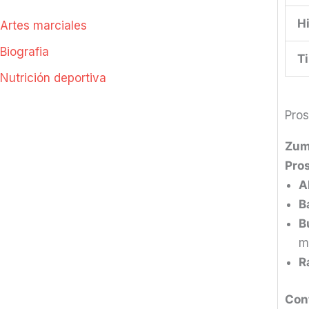
H
Artes marciales
Biografia
T
Nutrición deportiva
Pros
Zum
Pros
A
B
B
m
R
Con