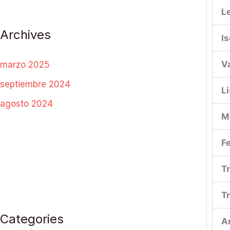
L
Archives
I
V
marzo 2025
septiembre 2024
L
agosto 2024
M
F
T
T
Categories
A