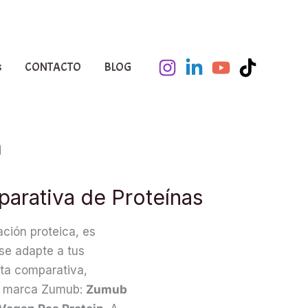
s
CONTACTO
BLOG
a
arativa de Proteínas
ción proteica, es
 se adapte a tus
sta comparativa,
la marca Zumub:
Zumub