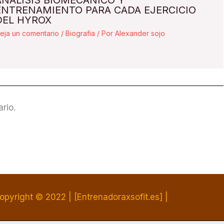
ANÁLISIS BIOMECÁNICO Y
ENTRENAMIENTO PARA CADA EJERCICIO
DEL HYROX
eja un comentario
/
Biografia
/ Por
Alexander sojo
rio.
opyright © 2022 | [Entrenadoraxsofit.es] |