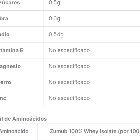
zúcares
0.5g
ibra
0.0g
odio
0.54g
itamina E
No especificado
agnesio
No especificado
ierro
No especificado
inc
No especificado
fil de Aminoácidos
Aminoácido
Zumub 100% Whey Isolate (por 100