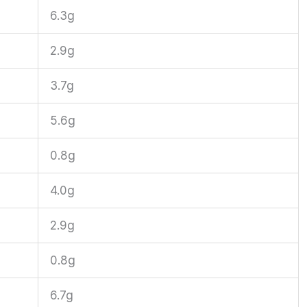
6.3g
2.9g
3.7g
5.6g
0.8g
4.0g
2.9g
0.8g
6.7g