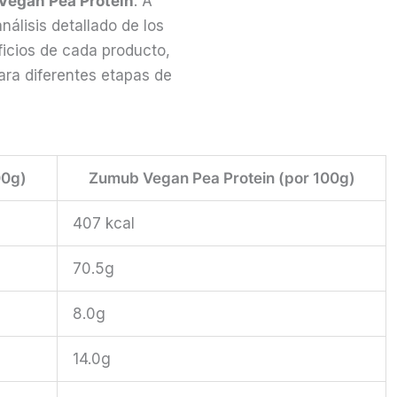
egan Pea Protein
. A
nálisis detallado de los
eficios de cada producto,
ara diferentes etapas de
00g)
Zumub Vegan Pea Protein (por 100g)
407 kcal
70.5g
8.0g
14.0g