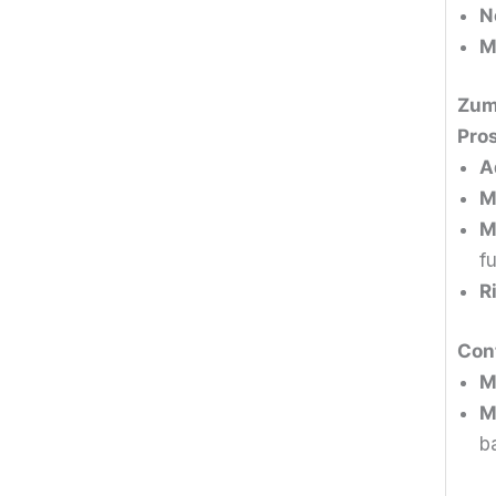
N
M
Zum
Pros
A
M
M
f
R
Con
M
M
b