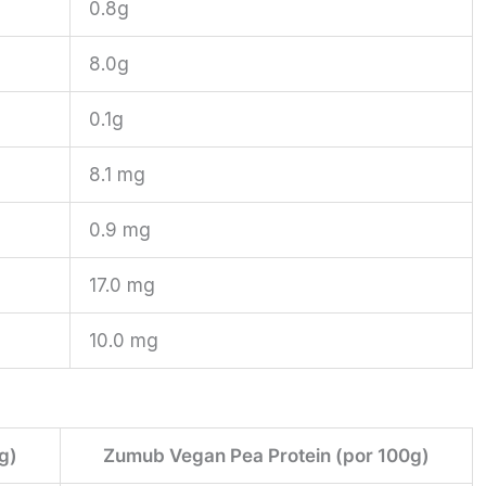
0.8g
8.0g
0.1g
8.1 mg
0.9 mg
17.0 mg
10.0 mg
g)
Zumub Vegan Pea Protein (por 100g)