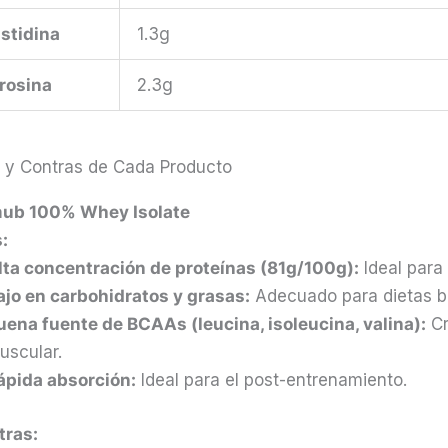
istidina
1.3g
irosina
2.3g
 y Contras de Cada Producto
ub 100% Whey Isolate
:
lta concentración de proteínas (81g/100g):
Ideal para
ajo en carbohidratos y grasas:
Adecuado para dietas ba
uena fuente de BCAAs (leucina, isoleucina, valina):
Cr
uscular.
ápida absorción:
Ideal para el post-entrenamiento.
tras: