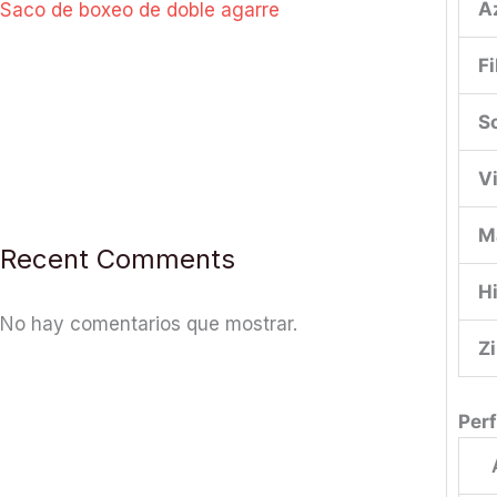
A
Saco de boxeo de doble agarre
F
S
V
M
Recent Comments
H
No hay comentarios que mostrar.
Z
Per