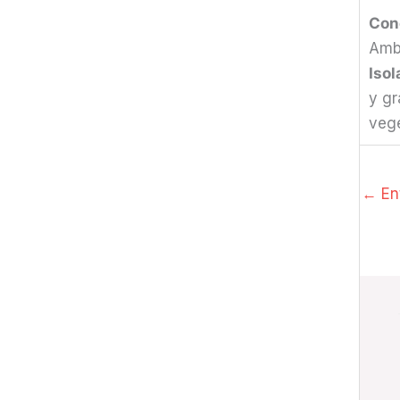
Con
Amba
Isol
y gr
vege
←
Ent