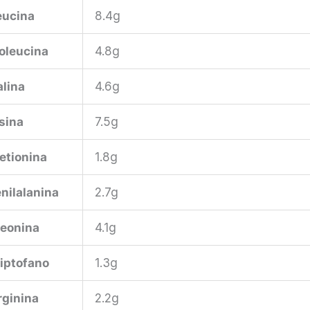
eucina
8.4g
soleucina
4.8g
alina
4.6g
isina
7.5g
etionina
1.8g
enilalanina
2.7g
reonina
4.1g
riptofano
1.3g
rginina
2.2g