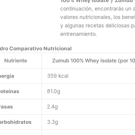
100% Whey Isolate
y
Zumub V
continuación, encontrarás un a
valores nutricionales, los ben
y algunas recetas deliciosas p
entrenamiento.
dro Comparativo Nutricional
Nutriente
Zumub 100% Whey Isolate (por 1
nergía
359 kcal
roteínas
81.0g
rasas
2.4g
arbohidratos
3.3g